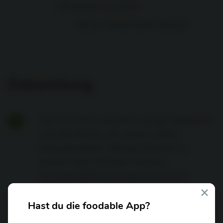
16
kleine
Zucchini
80
g
Paniermehl/ Brösel
Zubereitung
Die Zucchini waschen, längs halbieren
1
und die Kerne mit einem Löffel
herauskratzen. Wenig Wasser in
einem Topf erhitzen und die
Zucchinihälften darüber in einem
×
Dämpfeinsatz zugedeckt ca. 10
Minuten vorgaren.
Hast du die foodable App?