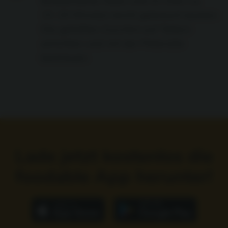
Bröselmasse füllen und im Ofen ca.
15-20 Minuten leicht gebräunt backen.
Die gefüllten Zucchini auf Tellern
anrichten und mit der Petersilie
bestreuen.
Lade jetzt kostenlos die
foodable App herunter!