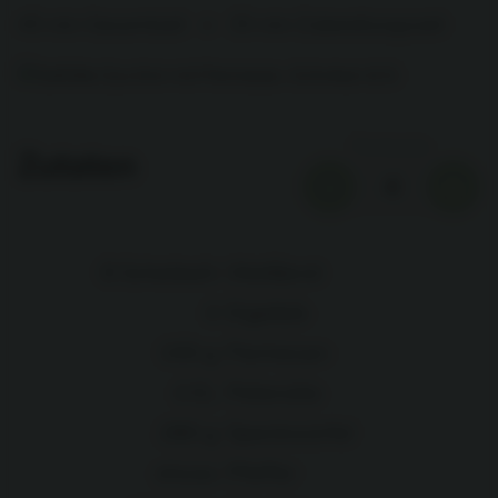
45 min Gesamtzeit
•
35 min Zubereitungszeit
Portionen
Zutaten
-
+
4
8
Scheibe/n
Weißbrot
4
Eigelb/e
100
g
Parmesan
4
EL
Petersilie
280
g
Speckwürfel
etwas
Pfeffer